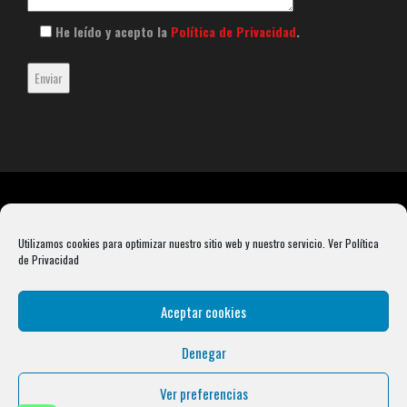
He leído y acepto la
Política de Privacidad
.
Utilizamos cookies para optimizar nuestro sitio web y nuestro servicio.
Ver Política
de Privacidad
Aceptar cookies
Denegar
Rebel Barbell S.L. B66099904 Pasaje Rustullet 18, 08041 (Barcelona)
info@condalcrossfit.com © Copyright 2025 Condal Crossfit -
Blog
-
Política de
Ver preferencias
Privacidad
-
Política de Cookies
-
Aviso Legal
| Designed by
Digital Avenue