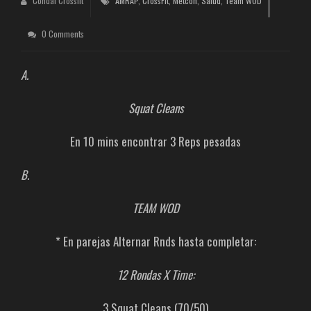
Condal Crossfit
AMRAP
,
CrossFit
,
Metcon
,
Salud
,
Team WOD
0 Comments
A.
Squat Cleans
En 10 mins encontrar 3 Reps pesadas
B.
TEAM WOD
* En parejas Alternar Rnds hasta completar:
12 Rondas X Time:
3 Squat Cleans (70/50)