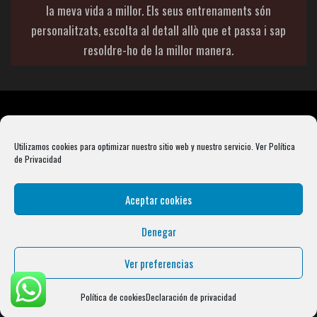
la meva vida a millor. Els seus entrenaments són
personalitzats, escolta al detall allò que et passa i sap
resoldre-ho de la millor manera.
Utilizamos cookies para optimizar nuestro sitio web y nuestro servicio.
Ver Política
de Privacidad
Aceptar cookies
Denegar
Rebel Barbell S.L. B66099904 Pasaje Rustullet 18, 08041 (Barcelona)
info@condalcrossfit.com © Copyright 2025 Condal Crossfit -
Blog
-
Política de
Ver preferencias
Privacidad
-
Política de Cookies
-
Aviso Legal
| Designed by
Digital Avenue
Política de cookies
Declaración de privacidad