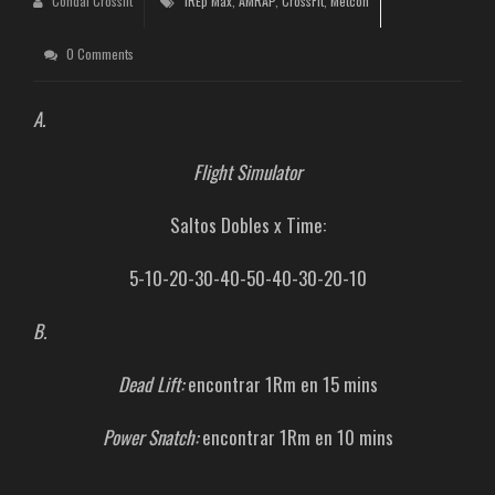
Condal Crossfit
1REp Max
,
AMRAP
,
CrossFit
,
Metcon
0 Comments
A.
Flight Simulator
Saltos Dobles x Time:
5-10-20-30-40-50-40-30-20-10
B.
Dead Lift:
encontrar 1Rm en 15 mins
Power Snatch:
encontrar 1Rm en 10 mins