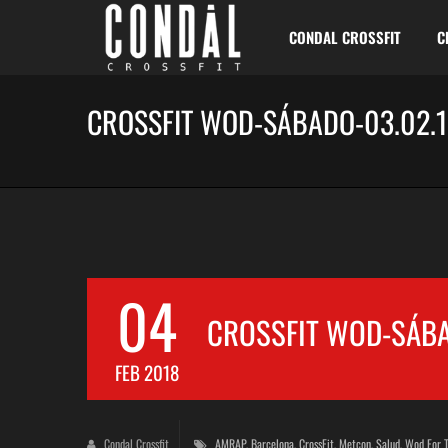
CONDAL CROSSFIT
C
CROSSFIT WOD-SÁBADO-03.02.
04
CROSSFIT WOD-SÁBA
FEB 2018
Condal Crossfit
AMRAP
,
Barcelona
,
CrossFit
,
Metcon
,
Salud
,
Wod For 