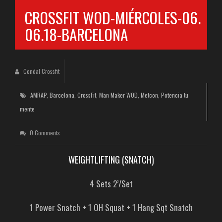
CROSSFIT WOD-MIÉRCOLES-06.
06.18-BARCELONA
Condal Crossfit
AMRAP
,
Barcelona
,
CrossFit
,
Man Maker WOD
,
Metcon
,
Potencia tu
mente
0 Comments
WEIGHTLIFTING (SNATCH)
4 Sets 2’/Set
1 Power Snatch + 1 OH Squat + 1 Hang Sqt Snatch