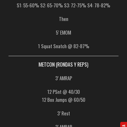
S1: 55-60% S2: 65-70% S3: 72-75% S4: 78-82%
Then
5’ EMOM
1 Squat Snatch @ 82-87%
METCON (RONDAS Y REPS)
3’ AMRAP
12 PSnt @ 40/30
12 Box Jumps @ 60/50
3’ Rest
3’ AMRAP