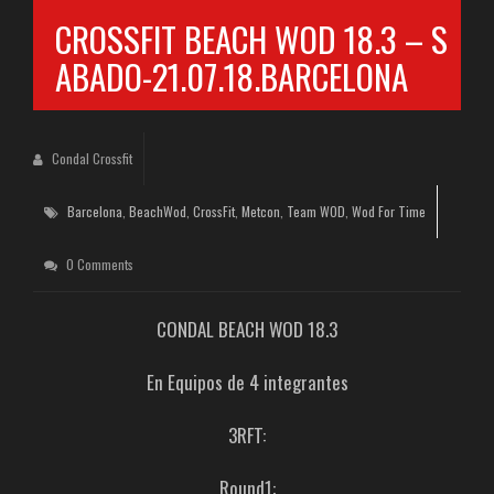
CROSSFIT BEACH WOD 18.3 – S
ABADO-21.07.18.BARCELONA
Condal Crossfit
Barcelona
,
BeachWod
,
CrossFit
,
Metcon
,
Team WOD
,
Wod For Time
0 Comments
CONDAL BEACH WOD 18.3
En Equipos de 4 integrantes
3RFT:
Round1: