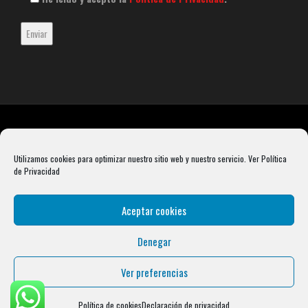
Utilizamos cookies para optimizar nuestro sitio web y nuestro servicio.
Ver Política
de Privacidad
Aceptar cookies
Denegar
Rebel Barbell S.L. B66099904 Pasaje Rustullet 18, 08041 (Barcelona)
info@condalcrossfit.com © Copyright 2025 Condal Crossfit -
Blog
-
Política de
Ver preferencias
Privacidad
-
Política de Cookies
-
Aviso Legal
| Designed by
Digital Avenue
Política de cookies
Declaración de privacidad