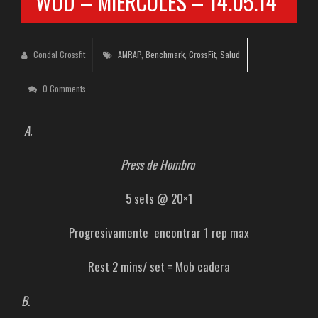
WOD – MIÉRCOLES – 14.05.14
Condal Crossfit
AMRAP
,
Benchmark
,
CrossFit
,
Salud
0 Comments
A.
Press de Hombro
5 sets @ 20×1
Progresivamente encontrar 1 rep max
Rest 2 mins/ set = Mob cadera
B.