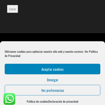
Utilizamos cookies para optimizar nuestro sitio web y nuestro servicio.
Ver Política
de Privacidad
Aceptar cookies
Denegar
Rebel Barbell S.L. B66099904 Pasaje Rustullet 18, 08041 (Barcelona)
info@condalcrossfit.com © Copyright 2025 Condal Crossfit -
Blog
-
Política de
Ver preferencias
Privacidad
-
Política de Cookies
-
Aviso Legal
| Designed by
Digital Avenue
Política de cookies
Declaración de privacidad