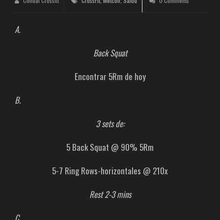
Condal Crossfit
CrossFit
,
Metcon
,
Salud
0 Comments
A.
Back Squat
Encontrar 5Rm de hoy
B.
3 sets de:
5 Back Squat @ 90% 5Rm
5-7 Ring Rows-horizontales @ 210x
Rest 2-3 mins
C.