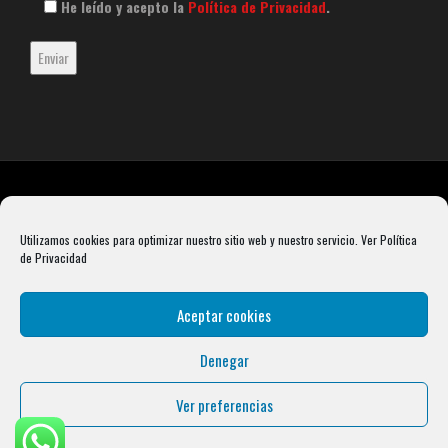
He leído y acepto la
Política de Privacidad
.
Utilizamos cookies para optimizar nuestro sitio web y nuestro servicio.
Ver Política
de Privacidad
Aceptar cookies
Denegar
Rebel Barbell S.L. B66099904 Pasaje Rustullet 18, 08041 (Barcelona)
info@condalcrossfit.com © Copyright 2025 Condal Crossfit -
Blog
-
Política de
Ver preferencias
Privacidad
-
Política de Cookies
-
Aviso Legal
| Designed by
Digital Avenue