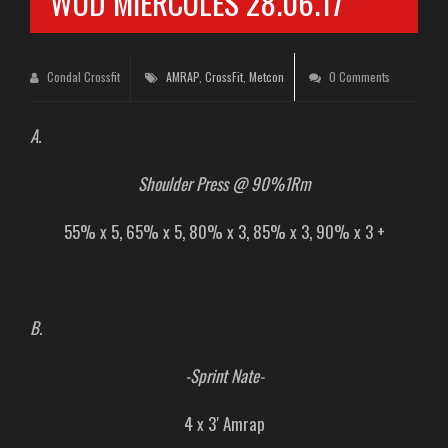
WOD MIÉRCOLES 28.06.17
Condal Crossfit
AMRAP
,
CrossFit
,
Metcon
0 Comments
A.
Shoulder Press @ 90%1Rm
55% x 5, 65% x 5, 80% x 3, 85% x 3, 90% x 3 +
B.
-Sprint Nate-
4 x 3′ Amrap