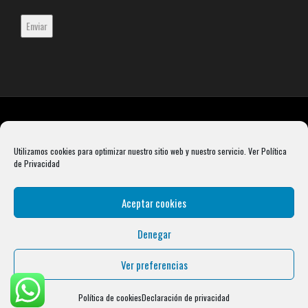
Utilizamos cookies para optimizar nuestro sitio web y nuestro servicio.
Ver Política
de Privacidad
Aceptar cookies
Denegar
Rebel Barbell S.L. B66099904 Pasaje Rustullet 18, 08041 (Barcelona)
info@condalcrossfit.com © Copyright 2025 Condal Crossfit -
Blog
-
Política de
Ver preferencias
Privacidad
-
Política de Cookies
-
Aviso Legal
| Designed by
Digital Avenue
Política de cookies
Declaración de privacidad