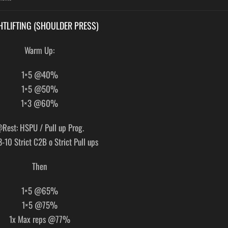
HTLIFTING (SHOULDER PRESS)
Warm Up:
1×5 @40%
1×5 @50%
1×3 @60%
Rest: HSPU / Pull up Prog.
-10 Strict C2B o Strict Pull ups
Then
1×5 @65%
1×5 @75%
1x Max reps @77%