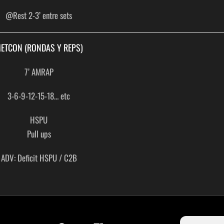
@Rest 2-3’ entre sets
ETCON (RONDAS Y REPS)
7’ AMRAP
3-6-9-12-15-18… etc
HSPU
Pull ups
ADV: Deficit HSPU / C2B