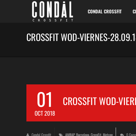
CONDAL CROSSFIT
C
CROSSFIT WOD-VIERNES-28.09.
01
CROSSFIT WOD-VIER
OCT 2018
Condal Crossfit
AMRAP
,
Barcelona
,
CrossFit
,
Metcon
0 Comm