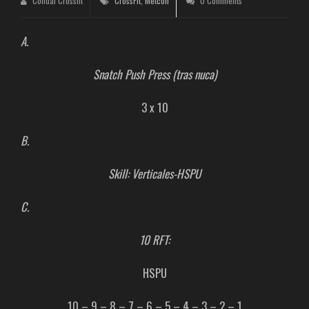
Condal Crossfit
CrossFit
,
Metcon
0 Comments
A.
Snatch Push Press (tras nuca)
3 x 10
B.
Skill: Verticales-HSPU
C.
10 RFT:
HSPU
10 – 9 – 8 – 7 – 6 – 5 – 4 – 3 – 2 – 1