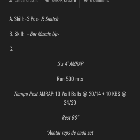
Condal Crossfit
AMRAP
,
CrossFit
0 Comments
A. Skill: -3 Pos-
P. Snatch
B. Skill: –
Bar Muscle Up-
C.
3 x 4′ AMRAP
Run 500 mts
Tiempo Rest
: AMRAP: 10 Wall Balls @ 20/14 + 10 KBS @
24/20
Rest 60″
*Anotar reps de cada set