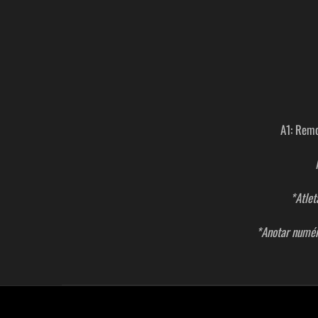
A1: Remo
*Atlet
*Anotar numér