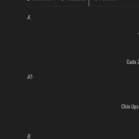
A.
Cada 2
A1:
Chin Ups
B.