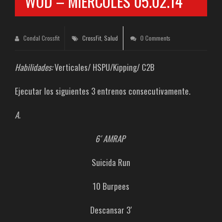
WOD – MIÉRCOLES 05.02.14
Condal Crossfit
CrossFit
,
Salud
0 Comments
Habilidades:
Verticales/ HSPU/Kipping/ C2B
Ejecutar los siguientes 3 entrenos consecutivamente.
A.
6′ AMRAP
Suicida Run
10 Burpees
Descansar 3′