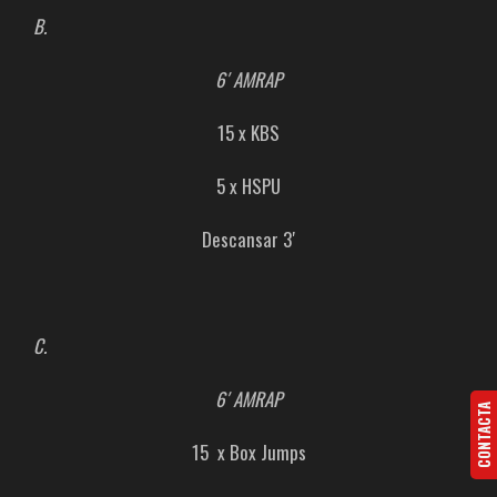
B.
6′ AMRAP
15 x KBS
5 x HSPU
Descansar 3′
C.
6′ AMRAP
CONTACTA
15 x Box Jumps