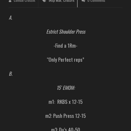
Condal Crossfit
1REp Max
,
CrossFit
0 Comments
A.
Estrict Shoulder Press
-Find a 1Rm-
“Only Perfect reps”
B.
15′ EMOM:
m1: RKBS x 12-15
m2: Push Press 12-15
m3: Du’s 40-50