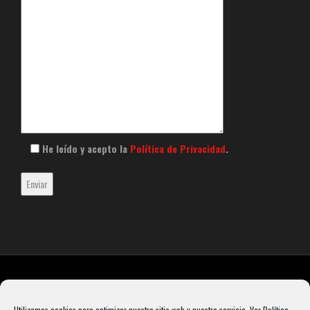
He leído y acepto la
Política de Privacidad
.
Utilizamos cookies para optimizar nuestro sitio web y nuestro servicio.
Ver Política