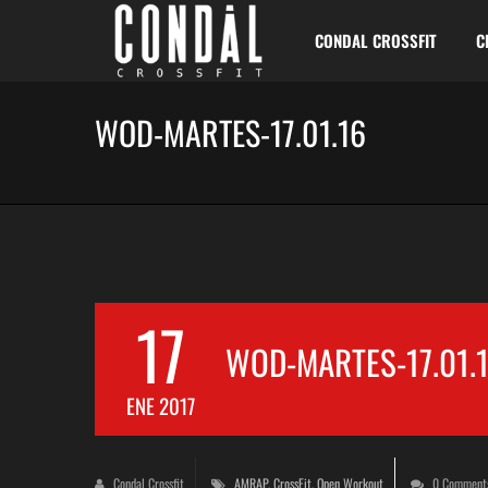
CONDAL CROSSFIT
C
WOD-MARTES-17.01.16
17
WOD-MARTES-17.01.
ENE 2017
Condal Crossfit
AMRAP
,
CrossFit
,
Open Workout
0 Comment