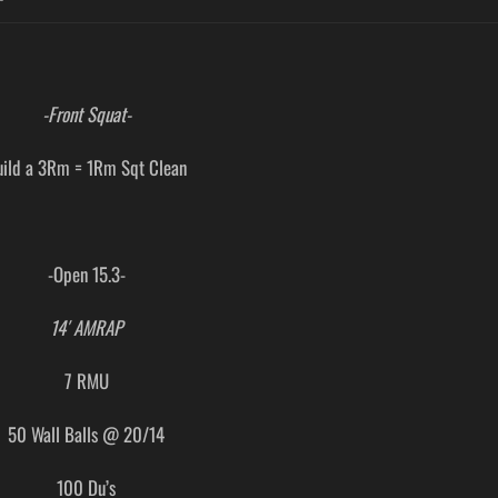
-Front Squat-
uild a 3Rm = 1Rm Sqt Clean
-Open 15.3-
14′ AMRAP
7 RMU
50 Wall Balls @ 20/14
100 Du’s