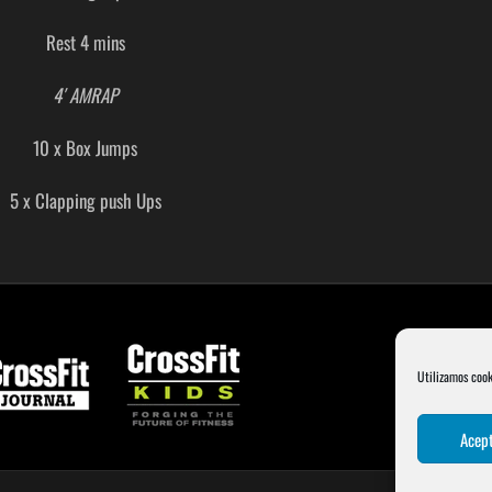
Rest 4 mins
4′ AMRAP
10 x Box Jumps
5 x Clapping push Ups
Utilizamos cook
Acept