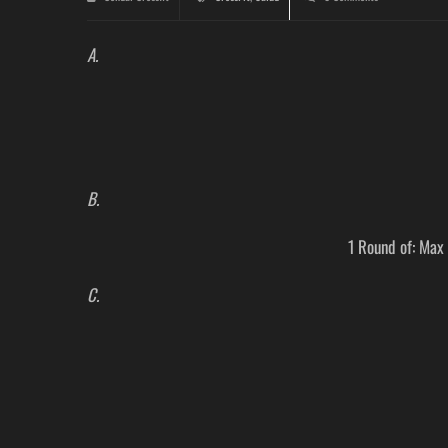
A.
B.
1 Round of: Max 
C.