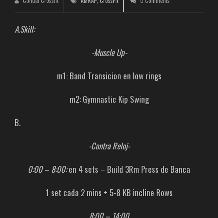
Condal Crossfit
AMRAP
,
CrossFit
0 Comments
A.Skill:
-Muscle Up-
m1: Band Transicion en low rings
m2: Gymnastic Kip Swing
B.
-Contra Reloj-
0:00 – 8:00:
en 4 sets – Build 3Rm Press de Banca
1 set cada 2 mins + 5-8 KB incline Rows
8:00 – 14:00