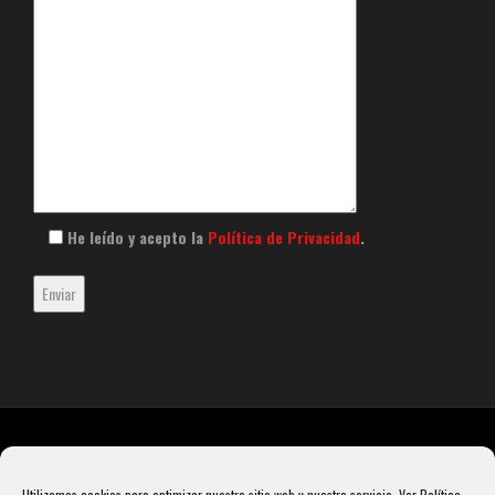
He leído y acepto la
Política de Privacidad
.
Utilizamos cookies para optimizar nuestro sitio web y nuestro servicio.
Ver Política