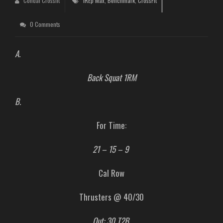
Condal Crossfit
1REp Max
,
Benchmark
,
CrossFit
0 Comments
A.
Back Squat 1RM
B.
For Time:
21 – 15 – 9
Cal Row
Thrusters @ 40/30
Out: 30 T2B