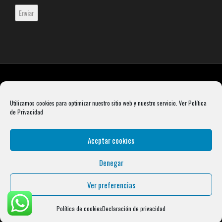
Utilizamos cookies para optimizar nuestro sitio web y nuestro servicio.
Ver Política
de Privacidad
Aceptar cookies
Denegar
Rebel Barbell S.L. B66099904 Pasaje Rustullet 18, 08041 (Barcelona)
info@condalcrossfit.com © Copyright 2025 Condal Crossfit -
Blog
-
Política de
Ver preferencias
Privacidad
-
Política de Cookies
-
Aviso Legal
| Designed by
Digital Avenue
Política de cookies
Declaración de privacidad