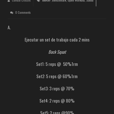
Condal Crossfit
AMRAP
,
Benchmark
,
Open Workout
,
Salud
0 Comments
A.
Ejecutar un set de trabajo cada 2 mins
Back Squat
Set1: 5 reps @ 50%1rm
Set2: 5 reps @ 60%1rm
Set3: 3 reps @ 70%
Set4: 2 reps @ 80%
Set5: 2 reps @90%