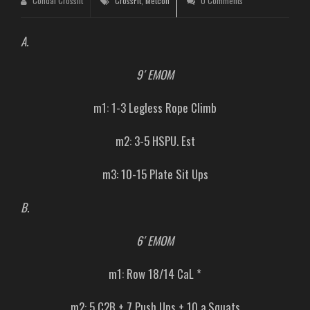
Condal Crossfit
CrossFit
,
Metcon
0 Comments
A.
9′ EMOM
m1: 1-3 Legless Rope Climb
m2: 3-5 HSPU. Est
m3: 10-15 Plate Sit Ups
B.
6′ EMOM
m1: Row 18/14 CaL *
m2: 5 C2B + 7 Push Ups + 10 a.Squats