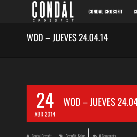
CONDAL CROSSFIT
C
WOD – JUEVES 24.04.14
24
WOD – JUEVES 24.04
ABR 2014
Condal Crossfit
CrossFit
,
Salud
0 Comments