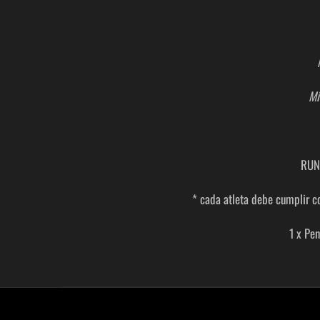
Mi
RUN
* cada atleta debe cumplir co
1 x Pe