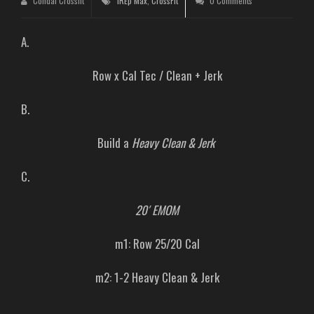
Condal Crossfit
1REp Max
,
CrossFit
0 Comments
A.
Row x Cal Tec / Clean + Jerk
B.
Build a
Heavy Clean & Jerk
C.
20′ EMOM
m1: Row 25/20 Cal
m2: 1-2 Heavy Clean & Jerk