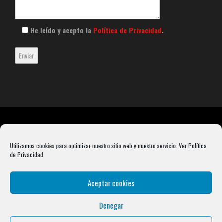
He leído y acepto la
Política de Privacidad
.
Utilizamos cookies para optimizar nuestro sitio web y nuestro servicio.
Ver Política
de Privacidad
Aceptar cookies
Denegar
Rebel Barbell S.L. B66099904 Pasaje Rustullet 18, 08041 (Barcelona)
info@condalcrossfit.com © Copyright 2025 Condal Crossfit -
Blog
-
Política de