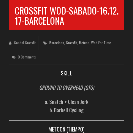
CROSSFIT WOD-SABADO-16.12.
17-BARCELONA
Condal Crossfit
Barcelona
,
CrossFit
,
Metcon
,
Wod For Time
0 Comments
SKILL
GROUND TO OVERHEAD (GTO)
a. Snatch + Clean Jerk
b. Barbell Cycling
METCON (TIEMPO)