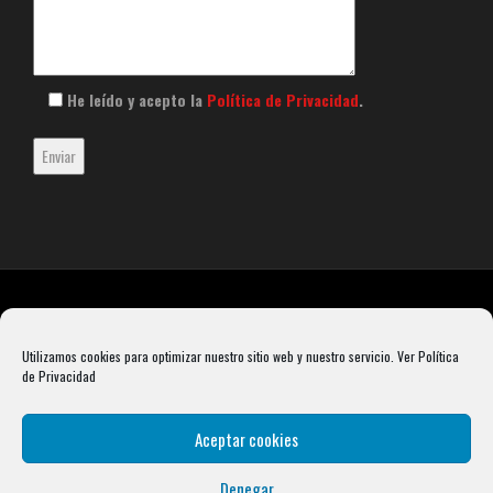
He leído y acepto la
Política de Privacidad
.
Utilizamos cookies para optimizar nuestro sitio web y nuestro servicio.
Ver Política
de Privacidad
Aceptar cookies
Denegar
Rebel Barbell S.L. B66099904 Pasaje Rustullet 18, 08041 (Barcelona)