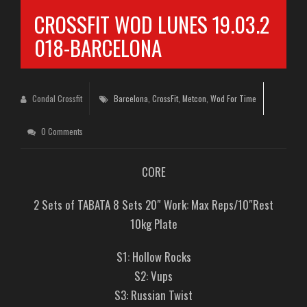
CROSSFIT WOD LUNES 19.03.2
018-BARCELONA
Condal Crossfit
Barcelona
,
CrossFit
,
Metcon
,
Wod For Time
0 Comments
CORE
2 Sets of TABATA 8 Sets 20″ Work: Max Reps/10″Rest
10kg Plate
S1: Hollow Rocks
S2: Vups
S3: Russian Twist