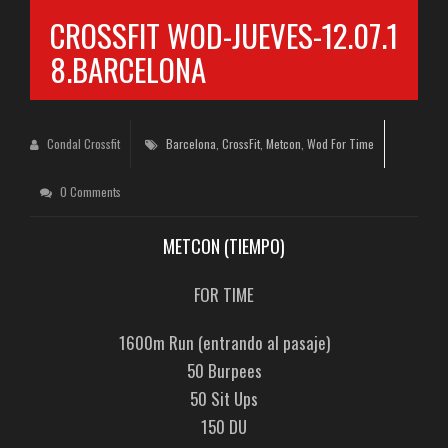
CROSSFIT WOD-JUEVES-12.07.1
8.BARCELONA
Condal Crossfit
Barcelona
,
CrossFit
,
Metcon
,
Wod For Time
0 Comments
METCON (TIEMPO)
FOR TIME
1600m Run (entrando al pasaje)
50 Burpees
50 Sit Ups
150 DU