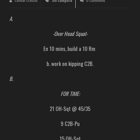
Condal Crossfit
Sin categoría
0 Comments
A.
-Over Head Squat-
En 10 mins, build a 10 Rm
b. work on kipping C2B.
B.
FOR TIME:
21 OH-Sqt @ 45/35
9 C2B-Pu
15 OH-Sqt