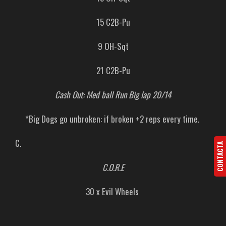
15 C2B-Pu
9 OH-Sqt
21 C2B-Pu
Cash Out: Med ball Run Big lap 20/14
*Big Dogs go unbroken: if broken +2 reps every time.
C.
CONTACTA
C.O.R.E
30 x Evil Wheels