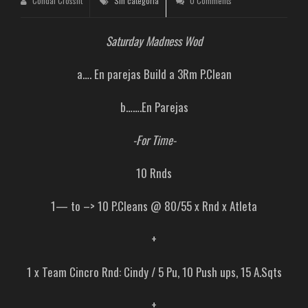
Condal Crossfit
Sin categoría
0 Comments
Saturday Madness Wod
a…. En parejas Build a 3Rm P.Clean
b…….En Parejas
-For Time-
10 Rnds
1— to –> 10 P.Cleans @ 80/55 x Rnd x Atleta
+
1 x Team Cincro Rnd: Cindy / 5 Pu, 10 Push ups, 15 A.Sqts
+