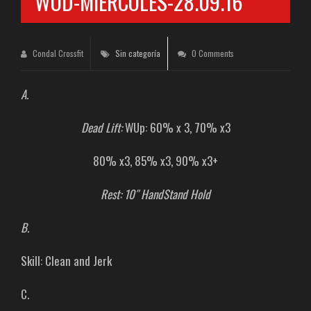
WOD-MIÉRCOLES-28.09.16
Condal Crossfit
Sin categoría
0 Comments
A.
Dead Lift:
WUp: 60% x 3, 70% x3
80% x3, 85% x3, 90% x3+
Rest: 10″ HandStand Hold
B.
Skill: Clean and Jerk
C.