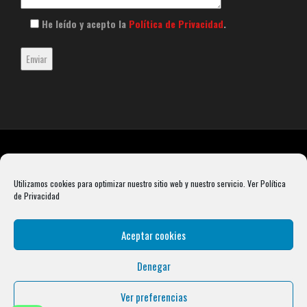
He leído y acepto la
Política de Privacidad
.
Utilizamos cookies para optimizar nuestro sitio web y nuestro servicio.
Ver Política
de Privacidad
Aceptar cookies
Denegar
Rebel Barbell S.L. B66099904 Pasaje Rustullet 18, 08041 (Barcelona)
info@condalcrossfit.com © Copyright 2025 Condal Crossfit -
Blog
-
Política de
Ver preferencias
Privacidad
-
Política de Cookies
-
Aviso Legal
| Designed by
Digital Avenue