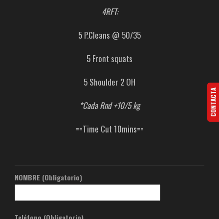
4RFT:
5 P.Cleans @ 50/35
5 Front squats
5 Shoulder 2 OH
CONTACTA
*Cada Rnd +10/5 kg
==Time Cut 10mins==
NOMBRE (Obligatorio)
Teléfono (Obligatorio)