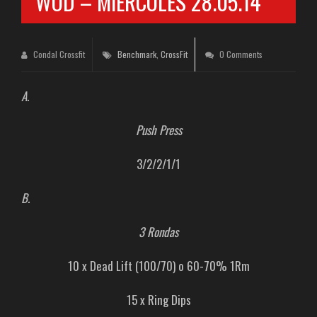
WOD – MIÉRCOLES 28.05.14
Condal Crossfit
Benchmark
,
CrossFit
0 Comments
A.
Push Press
3/2/2/1/1
B.
3 Rondas
10 x Dead Lift (100/70) o 60-70% 1Rm
15 x Ring Dips