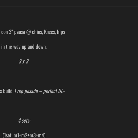
t con 3″ pausa @ chins, Knees, hips
in the way up and down.
3 x 3
s build
1 rep pesada – perfect DL-
4 sets:
(1set: m1+m2+m3+m4)