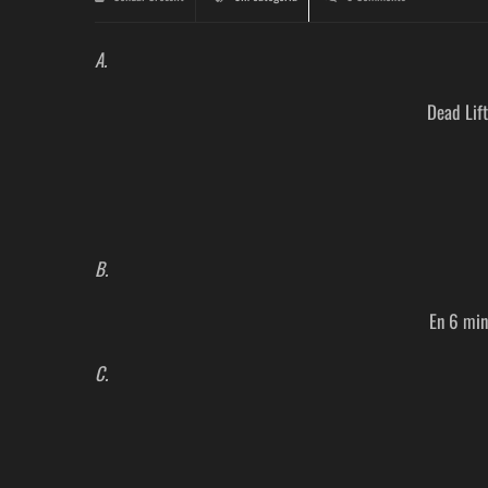
A.
Dead Lif
B.
En 6 min
C.