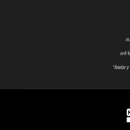
m3
m4:
M
*Anotar y 