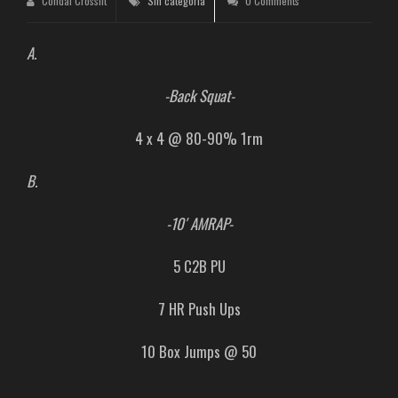
Condal Crossfit
Sin categoría
0 Comments
A.
-Back Squat-
4 x 4 @ 80-90% 1rm
B.
-10′ AMRAP-
5 C2B PU
7 HR Push Ups
10 Box Jumps @ 50