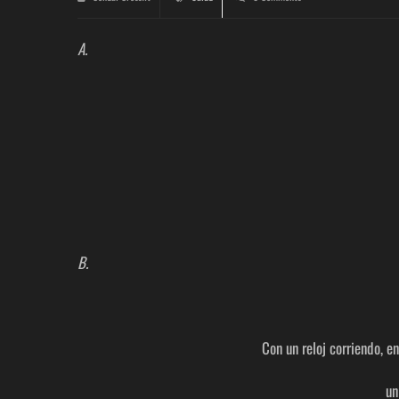
A.
B.
Con un reloj corriendo, en
un