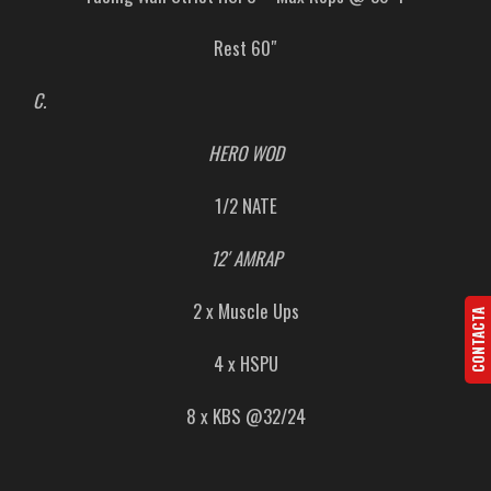
Rest 60″
C.
HERO WOD
1/2 NATE
12′ AMRAP
2 x Muscle Ups
CONTACTA
4 x HSPU
8 x KBS @32/24