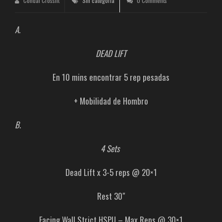
Condal Crossfit
Sin categoría
0 Comments
A.
DEAD LIFT
En 10 mins encontrar 5 rep pesadas
+ Mobilidad de Hombro
B.
4 Sets
Dead Lift x 3-5 reps @ 20×1
Rest 30″
Facing Wall Strict HSPU – Max Reps @ 30×1