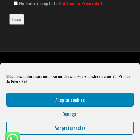
He leído y acepto la
Política de Privacidad
.
Utilizamos cookies para optimizar nuestro sitio web y nuestro servicio.
Ver Política
de Privacidad
Aceptar cookies
Denegar
Rebel Barbell S.L. B66099904 Pasaje Rustullet 18, 08041 (Barcelona)
info@condalcrossfit.com © Copyright 2025 Condal Crossfit -
Blog
-
Política de
Ver preferencias
Privacidad
-
Política de Cookies
-
Aviso Legal
| Designed by
Digital Avenue