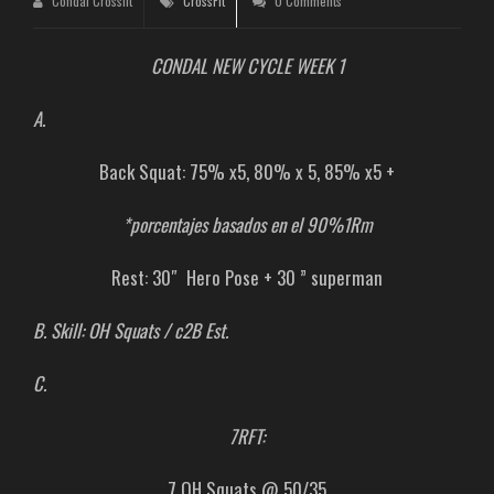
Condal Crossfit
CrossFit
0 Comments
CONDAL NEW CYCLE WEEK 1
A.
Back Squat: 75% x5, 80% x 5, 85% x5 +
*porcentajes basados en el 90%1Rm
Rest: 30″ Hero Pose + 30 ” superman
B. Skill: OH Squats / c2B Est.
C.
7RFT:
7 OH Squats @ 50/35