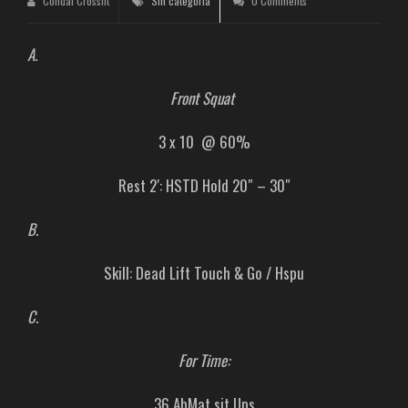
Condal Crossfit
Sin categoría
0 Comments
A.
Front Squat
3 x 10 @ 60%
Rest 2′: HSTD Hold 20″ – 30″
B.
Skill: Dead Lift Touch & Go / Hspu
C.
For Time:
36 AbMat sit Ups