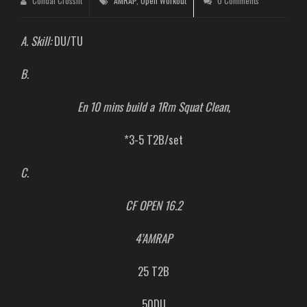
Condal Crossfit
AMRAP
,
Open Workout
0 Comments
A. Skill:
DU/TU
B.
En 10 mins build a 1Rm Squat Clean,
*3-5 T2B/set
C.
CF OPEN 16.2
4’AMRAP
25 T2B
50DU