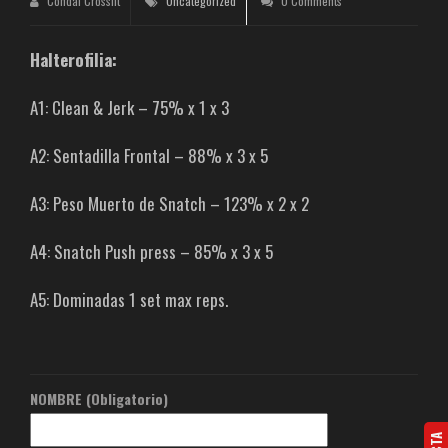
Condal Crossfit
Uncategorized
0 Comments
Halterofilia:
A1: Clean & Jerk – 75% x 1 x 3
A2: Sentadilla Frontal – 88% x 3 x 5
A3: Peso Muerto de Snatch – 123% x 2 x 2
A4: Snatch Push press – 85% x 3 x 5
A5: Dominadas 1 set max reps.
NOMBRE (Obligatorio)