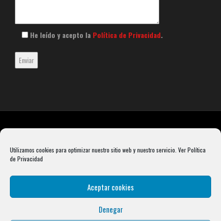
He leído y acepto la
Política de Privacidad
.
Utilizamos cookies para optimizar nuestro sitio web y nuestro servicio.
Ver Política
de Privacidad
Aceptar cookies
Denegar
Rebel Barbell S.L. B66099904 Pasaje Rustullet 18, 08041 (Barcelona)