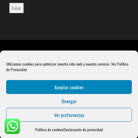
Utilizamos cookies para optimizar nuestro sitio web y nuestro servicio.
Ver Política
de Privacidad
Aceptar cookies
Denegar
Rebel Barbell S.L. B66099904 Pasaje Rustullet 18, 08041 (Barcelona)
info@condalcrossfit.com © Copyright 2025 Condal Crossfit -
Blog
-
Política de
Ver preferencias
Privacidad
-
Política de Cookies
-
Aviso Legal
| Designed by
Digital Avenue
Política de cookies
Declaración de privacidad