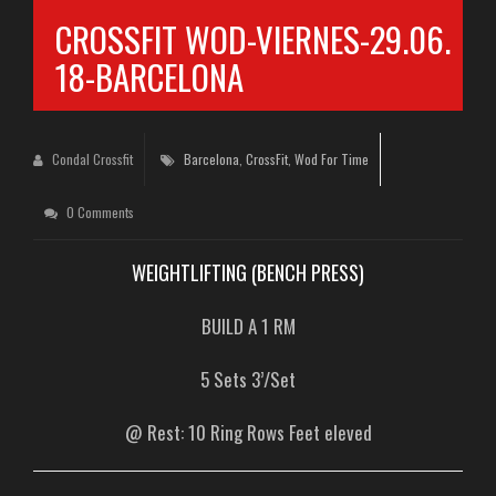
CROSSFIT WOD-VIERNES-29.06.
18-BARCELONA
Condal Crossfit
Barcelona
,
CrossFit
,
Wod For Time
0 Comments
WEIGHTLIFTING (BENCH PRESS)
BUILD A 1 RM
5 Sets 3’/Set
@ Rest: 10 Ring Rows Feet eleved