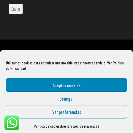
Utilizamos cookies para optimizar nuestro sitio web y nuestro servicio.
Ver Política
de Privacidad
Aceptar cookies
Denegar
Rebel Barbell S.L. B66099904 Pasaje Rustullet 18, 08041 (Barcelona)
info@condalcrossfit.com © Copyright 2025 Condal Crossfit -
Blog
-
Política de
Ver preferencias
Privacidad
-
Política de Cookies
-
Aviso Legal
| Designed by
Digital Avenue
Política de cookies
Declaración de privacidad