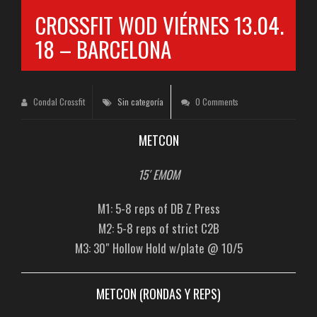
CROSSFIT WOD VIÉRNES 13.04.
18 – BARCELONA
Condal Crossfit
Sin categoría
0 Comments
METCON
15′ EMOM
M1: 5-8 reps of DB Z Press
M2: 5-8 reps of strict C2B
M3: 30″ Hollow Hold w/plate @ 10/5
METCON (RONDAS Y REPS)