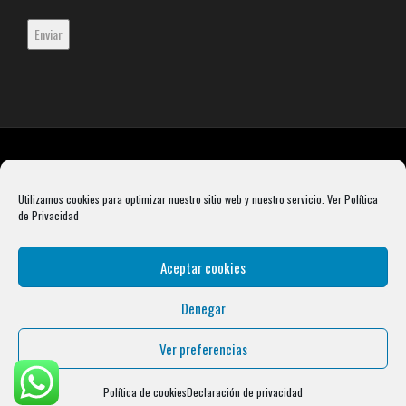
Utilizamos cookies para optimizar nuestro sitio web y nuestro servicio.
Ver Política
de Privacidad
Aceptar cookies
Denegar
Rebel Barbell S.L. B66099904 Pasaje Rustullet 18, 08041 (Barcelona)
info@condalcrossfit.com © Copyright 2025 Condal Crossfit -
Blog
-
Política de
Ver preferencias
Privacidad
-
Política de Cookies
-
Aviso Legal
| Designed by
Digital Avenue
Política de cookies
Declaración de privacidad