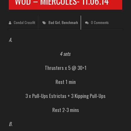
WOD – MIÉRCOLES- 11.06.14
Condal Crossfit
Bad Girl
,
Benchmark
0 Comments
A.
4 sets
Thrusters x 5 @ 30×1
Rest 1 min
3 x Pull-Ups Estrictas + 3 Kipping Pull-Ups
Rest 2-3 mins
B.