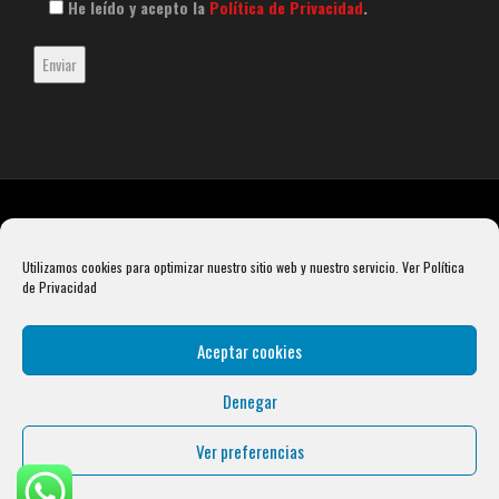
He leído y acepto la
Política de Privacidad
.
Utilizamos cookies para optimizar nuestro sitio web y nuestro servicio.
Ver Política
de Privacidad
Aceptar cookies
Denegar
Rebel Barbell S.L. B66099904 Pasaje Rustullet 18, 08041 (Barcelona)
info@condalcrossfit.com © Copyright 2025 Condal Crossfit -
Blog
-
Política de
Ver preferencias
Privacidad
-
Política de Cookies
-
Aviso Legal
| Designed by
Digital Avenue