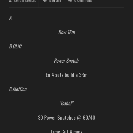
Condal Crossfit
Bad Girl
0 Comments
A.
Row 1Km
B.OLift
Power Snatch
En 4 sets build a 3Rm
C.MetCon
“Isabel”
30 Power Snatches @ 60/40
Time Cut 4 mins