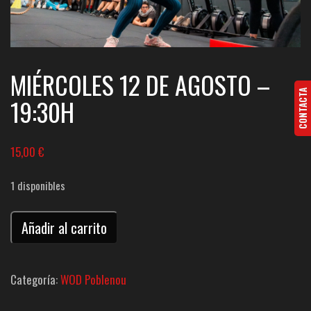
MIÉRCOLES 12 DE AGOSTO –
CONTACTA
19:30H
15,00
€
1 disponibles
WOD
Añadir al carrito
Poblenou
-
Categoría:
WOD Poblenou
Miércoles
19:30