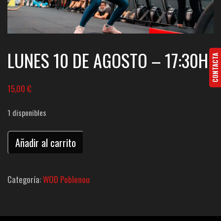
LUNES 10 DE AGOSTO – 17:30H
CONTACTA
15,00
€
1 disponibles
WOD
Añadir al carrito
Poblenou
-
Categoría:
WOD Poblenou
Lunes
17:30
cantidad