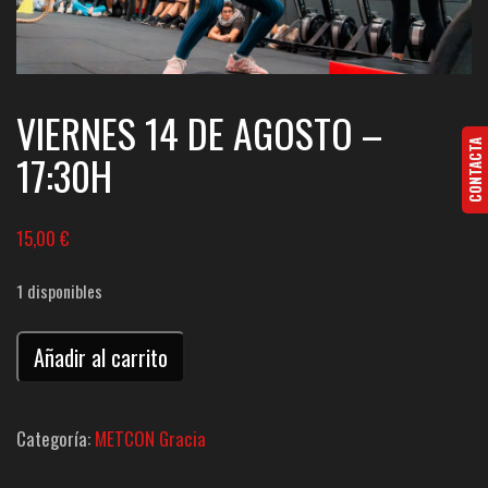
VIERNES 14 DE AGOSTO –
CONTACTA
17:30H
15,00
€
1 disponibles
METCON
Añadir al carrito
Gràcia
-
Categoría:
METCON Gracia
Viernes
17:30