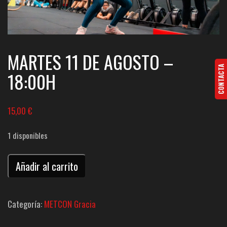
MARTES 11 DE AGOSTO –
CONTACTA
18:00H
15,00
€
1 disponibles
METCON
Añadir al carrito
Gràcia
-
Categoría:
METCON Gracia
Martes
18:00