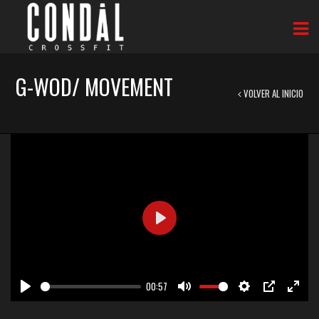
G-WOD/ MOVEMENT
VOLVER AL INICIO
Play
00:57
Play
Mute
Settings
PIP
Enter