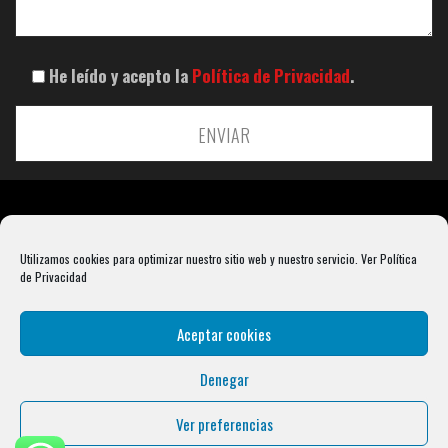
He leído y acepto la
Política de Privacidad
.
Utilizamos cookies para optimizar nuestro sitio web y nuestro servicio.
Ver Política
de Privacidad
Aceptar cookies
Denegar
Rebel Barbell S.L. B66099904 Pasaje Rustullet 18, 08041 (Barcelona)
info@condalcrossfit.com © Copyright 2025 Condal Crossfit -
Blog
-
Política de
Ver preferencias
Privacidad
-
Política de Cookies
-
Aviso Legal
| Designed by
Digital Avenue